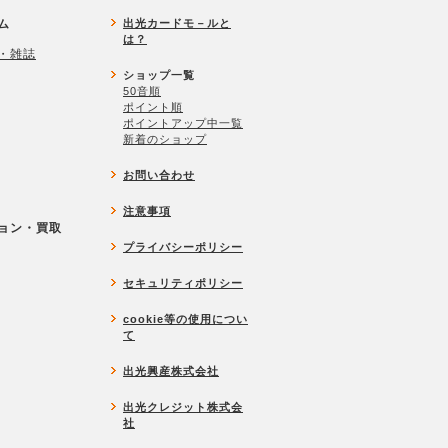
ム
出光カードモ－ルと
は？
・雑誌
ショップ一覧
50音順
ポイント順
ポイントアップ中一覧
新着のショップ
お問い合わせ
注意事項
ョン・買取
プライバシーポリシー
セキュリティポリシー
cookie等の使用につい
て
出光興産株式会社
出光クレジット株式会
社