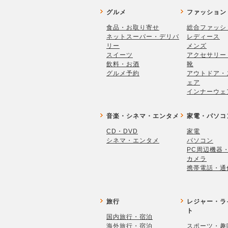
グルメ
ファッション
食品・お取り寄せ
総合ファッシ
ネットスーパー・デリバ
レディース
リー
メンズ
スイーツ
アクセサリー
飲料・お酒
靴
グルメ予約
アウトドア・
ェア
インナーウェ
音楽・シネマ・エンタメ
家電・パソコ
CD・DVD
家電
シネマ・エンタメ
パソコン
PC周辺機器
カメラ
携帯電話・通
旅行
レジャー・ラ
ト
国内旅行・宿泊
海外旅行・宿泊
スポーツ・趣