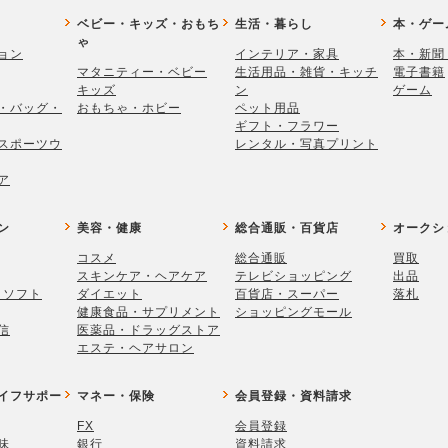
ベビー・キッズ・おもち
生活・暮らし
本・ゲー
ゃ
ョン
インテリア・家具
本・新聞
マタニティー・ベビー
生活用品・雑貨・キッチ
電子書籍
キッズ
ン
ゲーム
・バッグ・
おもちゃ・ホビー
ペット用品
ギフト・フラワー
スポーツウ
レンタル・写真プリント
ア
ン
美容・健康
総合通販・百貨店
オークシ
コスメ
総合通販
買取
スキンケア・ヘアケア
テレビショッピング
出品
・ソフト
ダイエット
百貨店・スーパー
落札
健康食品・サプリメント
ショッピングモール
信
医薬品・ドラッグストア
エステ・ヘアサロン
イフサポー
マネー・保険
会員登録・資料請求
FX
会員登録
味
銀行
資料請求