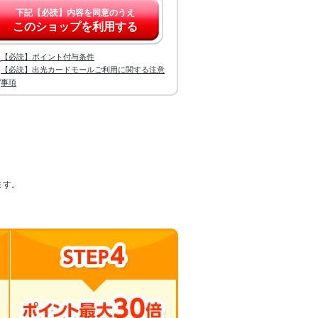
下記【必読】内容を同意のうえ
このショップを利用する
【必読】ポイント付与条件
【必読】出光カードモールご利用に関する注意
事項
ます。