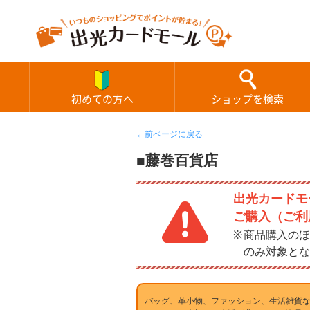
初めての方へ
ショップを検索
←前ページに戻る
■藤巻百貨店
出光カードモー
ご購入（ご利
商品購入のほ
のみ対象とな
バッグ、革小物、ファッション、生活雑貨な