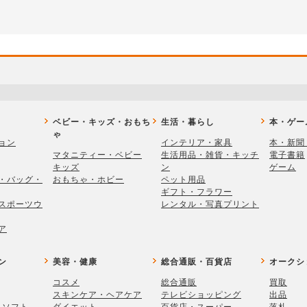
ベビー・キッズ・おもち
生活・暮らし
本・ゲー
ゃ
ョン
インテリア・家具
本・新聞
マタニティー・ベビー
生活用品・雑貨・キッチ
電子書籍
キッズ
ン
ゲーム
・バッグ・
おもちゃ・ホビー
ペット用品
ギフト・フラワー
スポーツウ
レンタル・写真プリント
ア
ン
美容・健康
総合通販・百貨店
オークシ
コスメ
総合通販
買取
スキンケア・ヘアケア
テレビショッピング
出品
・ソフト
ダイエット
百貨店・スーパー
落札