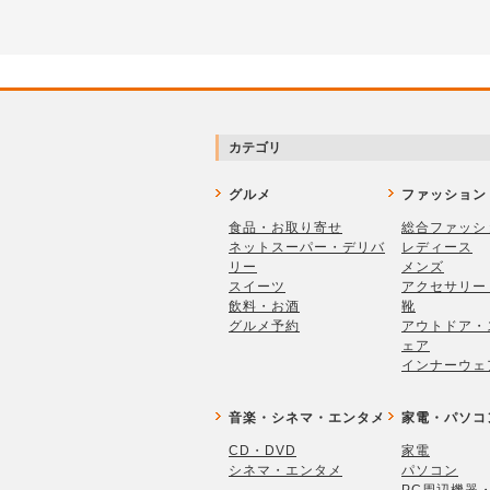
カテゴリ
グルメ
ファッション
食品・お取り寄せ
総合ファッシ
ネットスーパー・デリバ
レディース
リー
メンズ
スイーツ
アクセサリー
飲料・お酒
靴
グルメ予約
アウトドア・
ェア
インナーウェ
音楽・シネマ・エンタメ
家電・パソコ
CD・DVD
家電
シネマ・エンタメ
パソコン
PC周辺機器