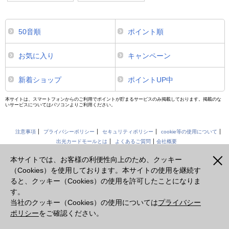
50音順
ポイント順
お気に入り
キャンペーン
新着ショップ
ポイントUP中
本サイトは、スマートフォンからのご利用でポイントが貯まるサービスのみ掲載しております。掲載のな
いサービスについてはパソコンよりご利用ください。
注意事項
プライバシーポリシー
セキュリティポリシー
cookie等の使用について
出光カードモールとは
よくあるご質問
会社概要
本サイトでは、お客様の利便性向上のため、クッキー
出光クレジット株式会社
（Cookies）を使用しております。本サイトの使用を継続す
Copyright Idemitsu Credit Co., Ltd. All rights reserved.
ると、クッキー（Cookies）の使用を許可したことになりま
す。
当社のクッキー（Cookies）の使用については
プライバシー
ポリシー
をご確認ください。