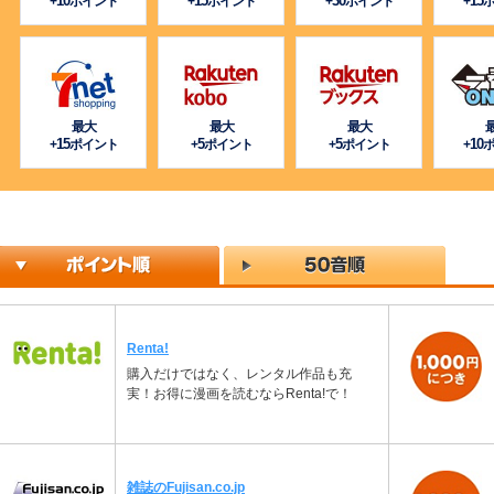
10
15
30
15
+
ポイント
+
ポイント
+
ポイント
+
最大
最大
最大
15
5
5
10
+
ポイント
+
ポイント
+
ポイント
+
Renta!
購入だけではなく、レンタル作品も充
実！お得に漫画を読むならRenta!で！
雑誌のFujisan.co.jp