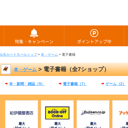
特集・キャンペーン
ポイントアップ中
出光カードモールトップ
>
本・ゲーム
>
電子書籍
> 電子書籍（全7ショップ）
本・ゲーム
本・新聞・雑誌（9）
電子書籍（7）
ゲーム（2）
最大
最大
最大