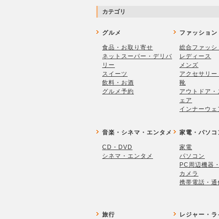
カテゴリ
グルメ
ファッション
食品・お取り寄せ
総合ファッシ
ネットスーパー・デリバ
レディース
リー
メンズ
スイーツ
アクセサリー
飲料・お酒
靴
グルメ予約
アウトドア・
ェア
インナーウェ
音楽・シネマ・エンタメ
家電・パソコ
CD・DVD
家電
シネマ・エンタメ
パソコン
PC周辺機器
カメラ
携帯電話・通
旅行
レジャー・ラ