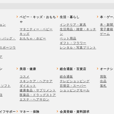
ベビー・キッズ・おもち
生活・暮らし
本・ゲー
ゃ
ョン
インテリア・家具
本・新聞
マタニティー・ベビー
生活用品・雑貨・キッチ
電子書籍
キッズ
ン
ゲーム
・バッグ・
おもちゃ・ホビー
ペット用品
ギフト・フラワー
スポーツウ
レンタル・写真プリント
ア
ン
美容・健康
総合通販・百貨店
オークシ
コスメ
総合通販
買取
スキンケア・ヘアケア
テレビショッピング
出品
・ソフト
ダイエット
百貨店・スーパー
落札
健康食品・サプリメント
ショッピングモール
信
医薬品・ドラッグストア
エステ・ヘアサロン
イフサポー
マネー・保険
会員登録・資料請求