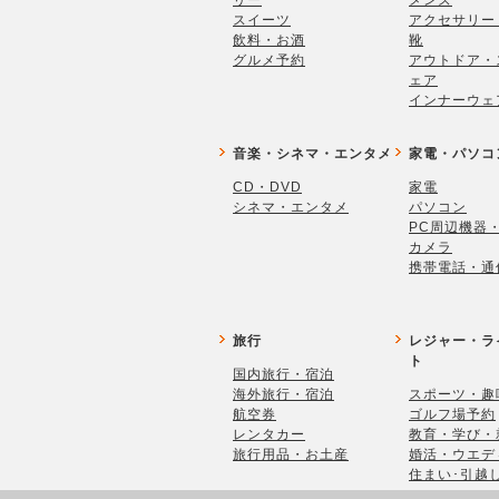
リー
メンズ
スイーツ
アクセサリー
飲料・お酒
靴
グルメ予約
アウトドア・
ェア
インナーウェ
音楽・シネマ・エンタメ
家電・パソコ
CD・DVD
家電
シネマ・エンタメ
パソコン
PC周辺機器
カメラ
携帯電話・通
旅行
レジャー・ラ
ト
国内旅行・宿泊
海外旅行・宿泊
スポーツ・趣
航空券
ゴルフ場予約
レンタカー
教育・学び・
旅行用品・お土産
婚活・ウエデ
住まい･引越