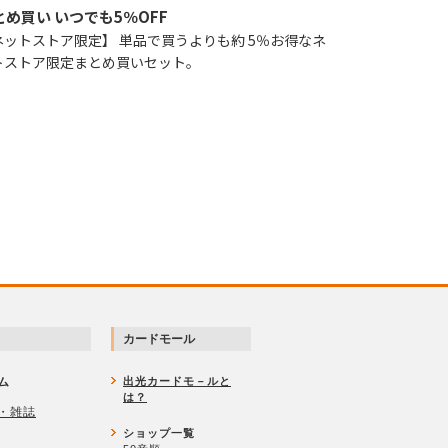
とめ買い いつでも5％OFF
ネットストア限定】 単品で買うよりも約 5％お得なネ
トストア限定まとめ買いセット。
カードモール
ム
出光カードモ－ルと
は？
・雑誌
ショップ一覧