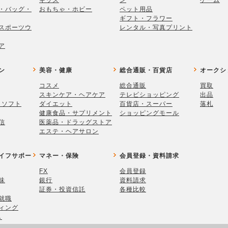
キッズ
ン
ゲーム
・バッグ・
おもちゃ・ホビー
ペット用品
ギフト・フラワー
スポーツウ
レンタル・写真プリント
ア
ン
美容・健康
総合通販・百貨店
オークシ
コスメ
総合通販
買取
スキンケア・ヘアケア
テレビショッピング
出品
・ソフト
ダイエット
百貨店・スーパー
落札
健康食品・サプリメント
ショッピングモール
信
医薬品・ドラッグストア
エステ・ヘアサロン
イフサポー
マネー・保険
会員登録・資料請求
FX
会員登録
味
銀行
資料請求
証券・投資信託
各種比較
就職
ィング
し