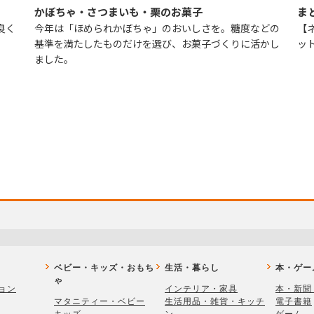
かぼちゃ・さつまいも・栗のお菓子
ま
良く
今年は「ほめられかぼちゃ」のおいしさを。糖度などの
【
。
基準を満たしたものだけを選び、お菓子づくりに活かし
ッ
ました。
ベビー・キッズ・おもち
生活・暮らし
本・ゲー
ゃ
ョン
インテリア・家具
本・新聞
マタニティー・ベビー
生活用品・雑貨・キッチ
電子書籍