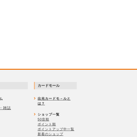
カードモール
ム
出光カードモ－ルと
は？
・雑誌
ショップ一覧
50音順
ポイント順
ポイントアップ中一覧
新着のショップ