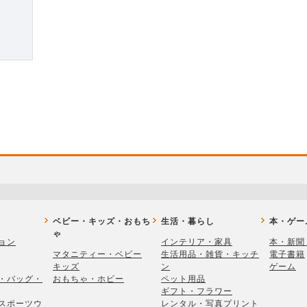
ベビー・キッズ・おもち
生活・暮らし
本・ゲー
ゃ
ョン
インテリア・家具
本・新聞
マタニティー・ベビー
生活用品・雑貨・キッチ
電子書籍
キッズ
ン
ゲーム
・バッグ・
おもちゃ・ホビー
ペット用品
ギフト・フラワー
スポーツウ
レンタル・写真プリント