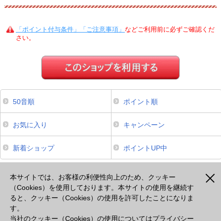
「ポイント付与条件」「ご注意事項」
などご利用前に必ずご確認くだ
さい。
50音順
ポイント順
お気に入り
キャンペーン
新着ショップ
ポイントUP中
本サイトは、スマートフォンからのご利用でポイントが貯まるサービスのみ掲載しております。掲載のな
いサービスについてはパソコンよりご利用ください。
本サイトでは、お客様の利便性向上のため、クッキー
（Cookies）を使用しております。本サイトの使用を継続す
ると、クッキー（Cookies）の使用を許可したことになりま
注意事項
プライバシーポリシー
セキュリティポリシー
cookie等の使用について
す。
出光カードモールとは
よくあるご質問
会社概要
当社のクッキー（Cookies）の使用については
プライバシー