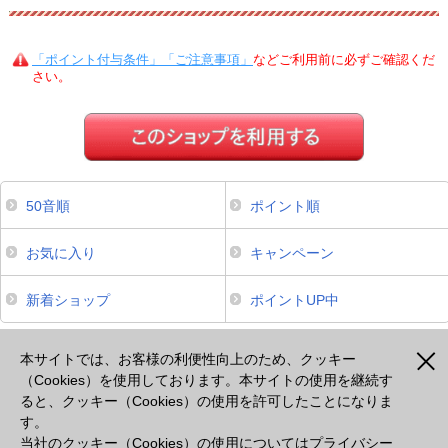
「ポイント付与条件」「ご注意事項」
などご利用前に必ずご確認くだ
さい。
50音順
ポイント順
お気に入り
キャンペーン
新着ショップ
ポイントUP中
本サイトは、スマートフォンからのご利用でポイントが貯まるサービスのみ掲載しております。掲載のな
いサービスについてはパソコンよりご利用ください。
本サイトでは、お客様の利便性向上のため、クッキー
（Cookies）を使用しております。本サイトの使用を継続す
ると、クッキー（Cookies）の使用を許可したことになりま
注意事項
プライバシーポリシー
セキュリティポリシー
cookie等の使用について
す。
出光カードモールとは
よくあるご質問
会社概要
当社のクッキー（Cookies）の使用については
プライバシー