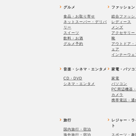
グルメ
ファッション
食品・お取り寄せ
総合ファッシ
ネットスーパー・デリバ
レディース
リー
メンズ
スイーツ
アクセサリー
飲料・お酒
靴
グルメ予約
アウトドア・
ェア
インナーウェ
音楽・シネマ・エンタメ
家電・パソコ
CD・DVD
家電
シネマ・エンタメ
パソコン
PC周辺機器
カメラ
携帯電話・通
旅行
レジャー・ラ
ト
国内旅行・宿泊
海外旅行・宿泊
スポーツ・趣