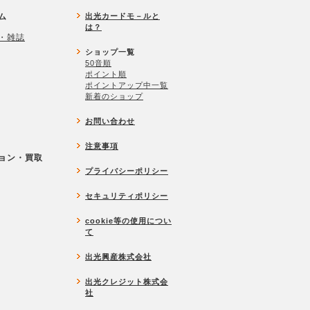
ム
出光カードモ－ルと
は？
・雑誌
ショップ一覧
50音順
ポイント順
ポイントアップ中一覧
新着のショップ
お問い合わせ
注意事項
ョン・買取
プライバシーポリシー
セキュリティポリシー
cookie等の使用につい
て
出光興産株式会社
出光クレジット株式会
社