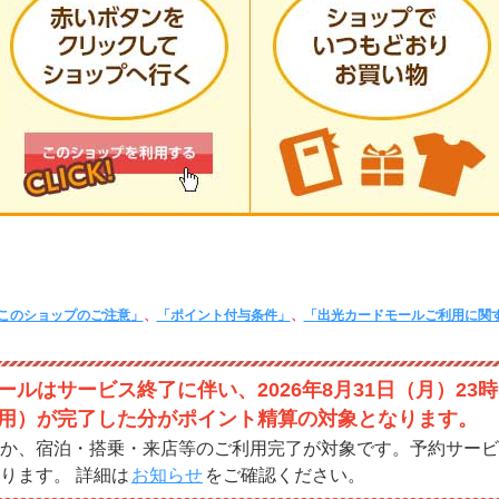
このショップのご注意」
、
「ポイント付与条件」
、
「出光カードモールご利用に関
ルはサービス終了に伴い、2026年8月31日（月）23時
用）が完了した分がポイント精算の対象となります。
か、宿泊・搭乗・来店等のご利用完了が対象です。予約サービ
ります。 詳細は
お知らせ
をご確認ください。