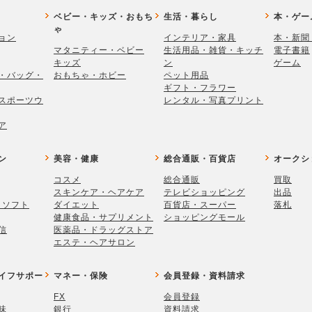
ベビー・キッズ・おもち
生活・暮らし
本・ゲー
ゃ
ョン
インテリア・家具
本・新聞
マタニティー・ベビー
生活用品・雑貨・キッチ
電子書籍
キッズ
ン
ゲーム
・バッグ・
おもちゃ・ホビー
ペット用品
ギフト・フラワー
スポーツウ
レンタル・写真プリント
ア
ン
美容・健康
総合通販・百貨店
オークシ
コスメ
総合通販
買取
スキンケア・ヘアケア
テレビショッピング
出品
・ソフト
ダイエット
百貨店・スーパー
落札
健康食品・サプリメント
ショッピングモール
信
医薬品・ドラッグストア
エステ・ヘアサロン
イフサポー
マネー・保険
会員登録・資料請求
FX
会員登録
味
銀行
資料請求