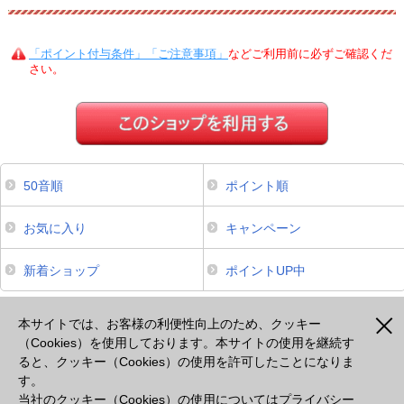
「ポイント付与条件」「ご注意事項」
などご利用前に必ずご確認くだ
さい。
50音順
ポイント順
お気に入り
キャンペーン
新着ショップ
ポイントUP中
本サイトは、スマートフォンからのご利用でポイントが貯まるサービスのみ掲載しております。掲載のな
いサービスについてはパソコンよりご利用ください。
本サイトでは、お客様の利便性向上のため、クッキー
（Cookies）を使用しております。本サイトの使用を継続す
ると、クッキー（Cookies）の使用を許可したことになりま
注意事項
プライバシーポリシー
セキュリティポリシー
cookie等の使用について
す。
出光カードモールとは
よくあるご質問
会社概要
当社のクッキー（Cookies）の使用については
プライバシー