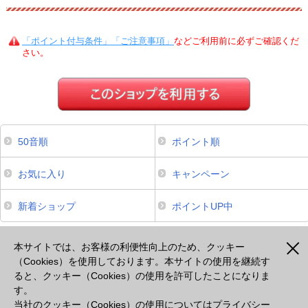
「ポイント付与条件」「ご注意事項」
などご利用前に必ずご確認くだ
さい。
50音順
ポイント順
お気に入り
キャンペーン
新着ショップ
ポイントUP中
本サイトは、スマートフォンからのご利用でポイントが貯まるサービスのみ掲載しております。掲載のな
いサービスについてはパソコンよりご利用ください。
本サイトでは、お客様の利便性向上のため、クッキー
（Cookies）を使用しております。本サイトの使用を継続す
ると、クッキー（Cookies）の使用を許可したことになりま
注意事項
プライバシーポリシー
セキュリティポリシー
cookie等の使用について
す。
出光カードモールとは
よくあるご質問
会社概要
当社のクッキー（Cookies）の使用については
プライバシー