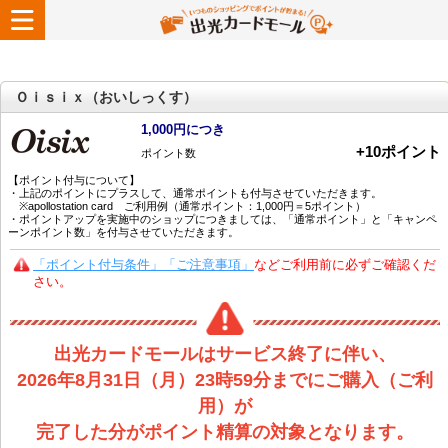
Ｏｉｓｉｘ（おいしっくす）
1,000円につき
+
10
ポイント
ポイント数
【ポイント付与について】
・上記のポイントにプラスして、通常ポイントも付与させていただきます。
※apollostation card ご利用例（通常ポイント：1,000円＝5ポイント）
・ポイントアップを実施中のショップにつきましては、「通常ポイント」と「キャンペ
ーンポイント数」を付与させていただきます。
「ポイント付与条件」「ご注意事項」
などご利用前に必ずご確認くだ
さい。
出光カードモールはサービス終了に伴い、
2026年8月31日（月）23時59分までにご購入（ご利
用）が
完了した分がポイント精算の対象となります。