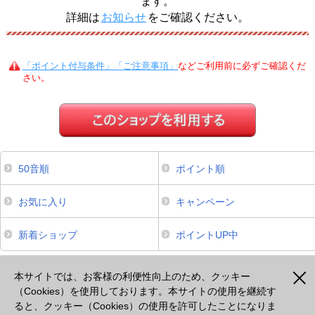
ます。
詳細は
お知らせ
をご確認ください。
「ポイント付与条件」「ご注意事項」
などご利用前に必ずご確認くだ
さい。
50音順
ポイント順
お気に入り
キャンペーン
新着ショップ
ポイントUP中
本サイトは、スマートフォンからのご利用でポイントが貯まるサービスのみ掲載しております。掲載のな
いサービスについてはパソコンよりご利用ください。
本サイトでは、お客様の利便性向上のため、クッキー
（Cookies）を使用しております。本サイトの使用を継続す
ると、クッキー（Cookies）の使用を許可したことになりま
注意事項
プライバシーポリシー
セキュリティポリシー
cookie等の使用について