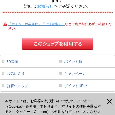
ます。
詳細は
お知らせ
をご確認ください。
「ポイント付与条件」「ご注意事項」
などご利用前に必ずご確認くだ
さい。
50音順
ポイント順
お気に入り
キャンペーン
新着ショップ
ポイントUP中
本サイトは、スマートフォンからのご利用でポイントが貯まるサービスのみ掲載しております。掲載のな
いサービスについてはパソコンよりご利用ください。
本サイトでは、お客様の利便性向上のため、クッキー
（Cookies）を使用しております。本サイトの使用を継続す
ると、クッキー（Cookies）の使用を許可したことになりま
注意事項
プライバシーポリシー
セキュリティポリシー
cookie等の使用について