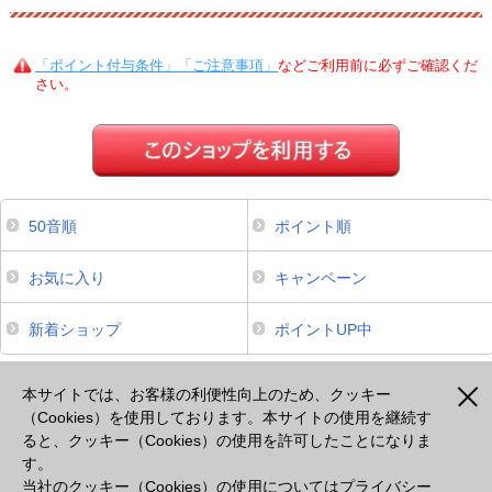
「ポイント付与条件」「ご注意事項」
などご利用前に必ずご確認くだ
さい。
50音順
ポイント順
お気に入り
キャンペーン
新着ショップ
ポイントUP中
本サイトは、スマートフォンからのご利用でポイントが貯まるサービスのみ掲載しております。掲載のな
いサービスについてはパソコンよりご利用ください。
本サイトでは、お客様の利便性向上のため、クッキー
（Cookies）を使用しております。本サイトの使用を継続す
ると、クッキー（Cookies）の使用を許可したことになりま
注意事項
プライバシーポリシー
セキュリティポリシー
cookie等の使用について
す。
出光カードモールとは
よくあるご質問
会社概要
当社のクッキー（Cookies）の使用については
プライバシー