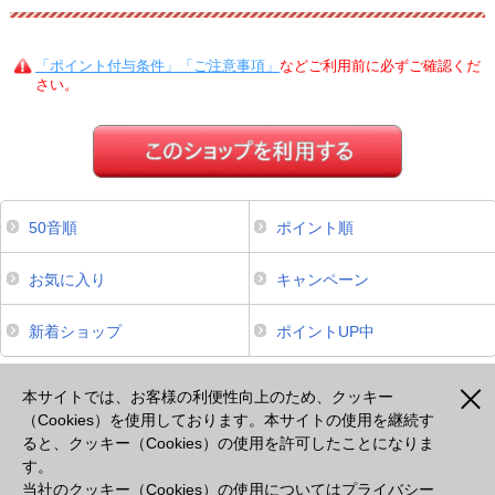
「ポイント付与条件」「ご注意事項」
などご利用前に必ずご確認くだ
さい。
50音順
ポイント順
お気に入り
キャンペーン
新着ショップ
ポイントUP中
本サイトは、スマートフォンからのご利用でポイントが貯まるサービスのみ掲載しております。掲載のな
いサービスについてはパソコンよりご利用ください。
本サイトでは、お客様の利便性向上のため、クッキー
（Cookies）を使用しております。本サイトの使用を継続す
ると、クッキー（Cookies）の使用を許可したことになりま
注意事項
プライバシーポリシー
セキュリティポリシー
cookie等の使用について
す。
出光カードモールとは
よくあるご質問
会社概要
当社のクッキー（Cookies）の使用については
プライバシー