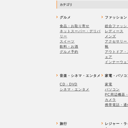
カテゴリ
グルメ
ファッション
食品・お取り寄せ
総合ファッシ
ネットスーパー・デリバ
レディース
リー
メンズ
スイーツ
アクセサリー
飲料・お酒
靴
グルメ予約
アウトドア・
ェア
インナーウェ
音楽・シネマ・エンタメ
家電・パソコ
CD・DVD
家電
シネマ・エンタメ
パソコン
PC周辺機器
カメラ
携帯電話・通
旅行
レジャー・ラ