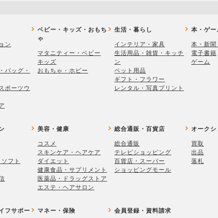
ベビー・キッズ・おもち
生活・暮らし
本・ゲー
ゃ
ョン
インテリア・家具
本・新聞
マタニティー・ベビー
生活用品・雑貨・キッチ
電子書籍
キッズ
ン
ゲーム
・バッグ・
おもちゃ・ホビー
ペット用品
ギフト・フラワー
スポーツウ
レンタル・写真プリント
ア
ン
美容・健康
総合通販・百貨店
オークシ
コスメ
総合通販
買取
スキンケア・ヘアケア
テレビショッピング
出品
・ソフト
ダイエット
百貨店・スーパー
落札
健康食品・サプリメント
ショッピングモール
信
医薬品・ドラッグストア
エステ・ヘアサロン
イフサポー
マネー・保険
会員登録・資料請求