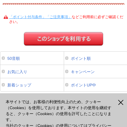
「ポイント付与条件」「ご注意事項」
などご利用前に必ずご確認くだ
さい。
50音順
ポイント順
お気に入り
キャンペーン
新着ショップ
ポイントUP中
本サイトは、スマートフォンからのご利用でポイントが貯まるサービスのみ掲載しております。掲載のな
いサービスについてはパソコンよりご利用ください。
本サイトでは、お客様の利便性向上のため、クッキー
（Cookies）を使用しております。本サイトの使用を継続す
ると、クッキー（Cookies）の使用を許可したことになりま
注意事項
プライバシーポリシー
セキュリティポリシー
cookie等の使用について
す。
出光カードモールとは
よくあるご質問
会社概要
当社のクッキー（Cookies）の使用については
プライバシー