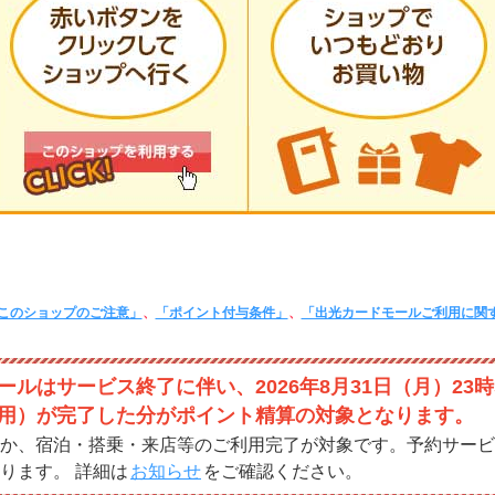
このショップのご注意」
、
「ポイント付与条件」
、
「出光カードモールご利用に関
ルはサービス終了に伴い、2026年8月31日（月）23時
用）が完了した分がポイント精算の対象となります。
か、宿泊・搭乗・来店等のご利用完了が対象です。予約サービ
ります。 詳細は
お知らせ
をご確認ください。