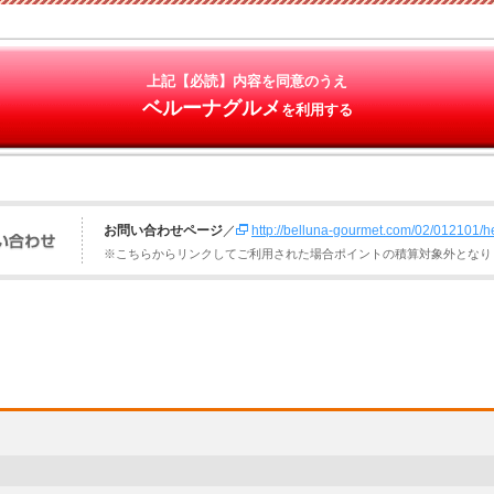
上記【必読】内容を同意のうえ
ベルーナグルメ
を利用する
お問い合わせページ
／
http://belluna-gourmet.com/02/012101/h
※こちらからリンクしてご利用された場合ポイントの積算対象外となり