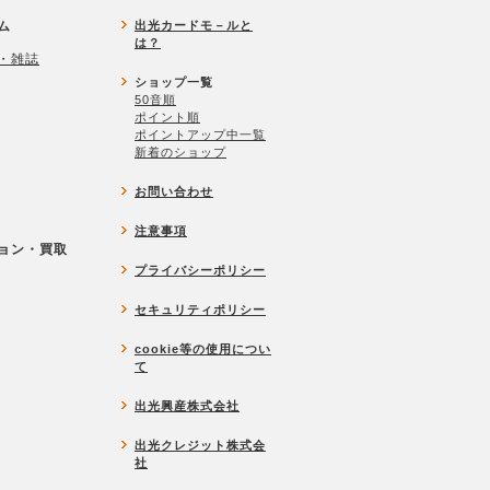
ム
出光カードモ－ルと
は？
・雑誌
ショップ一覧
50音順
ポイント順
ポイントアップ中一覧
新着のショップ
お問い合わせ
注意事項
ョン・買取
プライバシーポリシー
セキュリティポリシー
cookie等の使用につい
て
出光興産株式会社
出光クレジット株式会
社