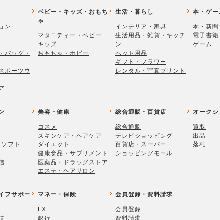
ベビー・キッズ・おもち
生活・暮らし
本・ゲー
ゃ
ョン
インテリア・家具
本・新聞
マタニティー・ベビー
生活用品・雑貨・キッチ
電子書籍
キッズ
ン
ゲーム
・バッグ・
おもちゃ・ホビー
ペット用品
ギフト・フラワー
スポーツウ
レンタル・写真プリント
ア
ン
美容・健康
総合通販・百貨店
オークシ
コスメ
総合通販
買取
スキンケア・ヘアケア
テレビショッピング
出品
・ソフト
ダイエット
百貨店・スーパー
落札
健康食品・サプリメント
ショッピングモール
信
医薬品・ドラッグストア
エステ・ヘアサロン
イフサポー
マネー・保険
会員登録・資料請求
FX
会員登録
味
銀行
資料請求