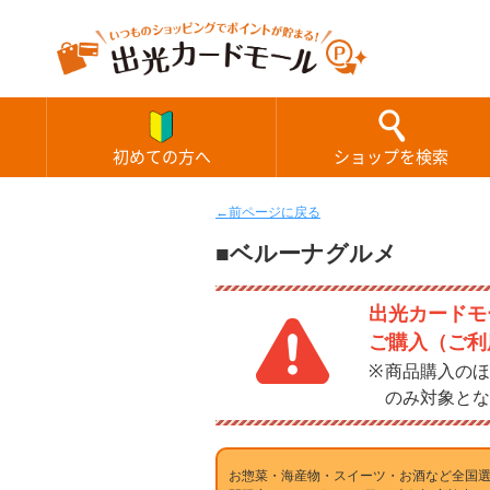
初めての方へ
ショップを検索
←前ページに戻る
■ベルーナグルメ
出光カードモー
ご購入（ご利
商品購入のほ
のみ対象とな
お惣菜・海産物・スイーツ・お酒など全国選