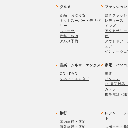
グルメ
ファッション
食品・お取り寄せ
総合ファッシ
ネットスーパー・デリバ
レディース
リー
メンズ
スイーツ
アクセサリー
飲料・お酒
靴
グルメ予約
アウトドア・
ェア
インナーウェ
音楽・シネマ・エンタメ
家電・パソコ
CD・DVD
家電
シネマ・エンタメ
パソコン
PC周辺機器
カメラ
携帯電話・通
旅行
レジャー・ラ
ト
国内旅行・宿泊
海外旅行・宿泊
スポーツ・趣