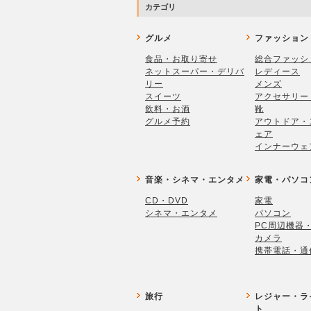
カテゴリ
グルメ
ファッション
食品・お取り寄せ
総合ファッシ
ネットスーパー・デリバ
レディース
リー
メンズ
スイーツ
アクセサリー
飲料・お酒
靴
グルメ予約
アウトドア・
ェア
インナーウェ
音楽・シネマ・エンタメ
家電・パソコ
CD・DVD
家電
シネマ・エンタメ
パソコン
PC周辺機器
カメラ
携帯電話・通
旅行
レジャー・ラ
ト