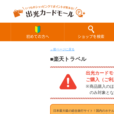
初めての方へ
ショップを検索
←前ページに戻る
■楽天トラベル
出光カードモー
ご購入（ご利
商品購入のほ
のみ対象とな
日本最大級の総合旅行サイト！国内のホテ