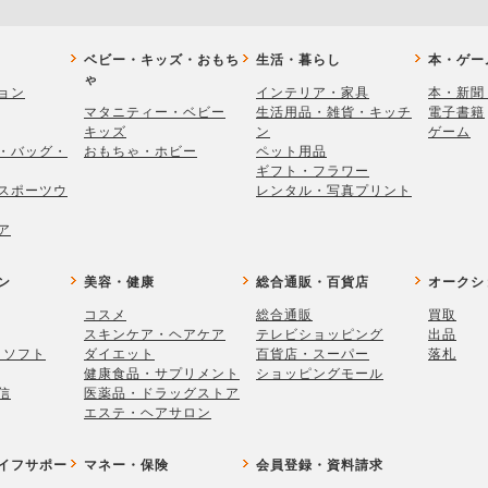
ベビー・キッズ・おもち
生活・暮らし
本・ゲー
ゃ
ョン
インテリア・家具
本・新聞
マタニティー・ベビー
生活用品・雑貨・キッチ
電子書籍
キッズ
ン
ゲーム
・バッグ・
おもちゃ・ホビー
ペット用品
ギフト・フラワー
スポーツウ
レンタル・写真プリント
ア
ン
美容・健康
総合通販・百貨店
オークシ
コスメ
総合通販
買取
スキンケア・ヘアケア
テレビショッピング
出品
・ソフト
ダイエット
百貨店・スーパー
落札
健康食品・サプリメント
ショッピングモール
信
医薬品・ドラッグストア
エステ・ヘアサロン
イフサポー
マネー・保険
会員登録・資料請求