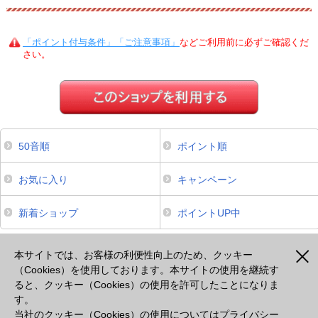
「ポイント付与条件」「ご注意事項」
などご利用前に必ずご確認くだ
さい。
50音順
ポイント順
お気に入り
キャンペーン
新着ショップ
ポイントUP中
本サイトは、スマートフォンからのご利用でポイントが貯まるサービスのみ掲載しております。掲載のな
いサービスについてはパソコンよりご利用ください。
本サイトでは、お客様の利便性向上のため、クッキー
（Cookies）を使用しております。本サイトの使用を継続す
ると、クッキー（Cookies）の使用を許可したことになりま
注意事項
プライバシーポリシー
セキュリティポリシー
cookie等の使用について
す。
出光カードモールとは
よくあるご質問
会社概要
当社のクッキー（Cookies）の使用については
プライバシー