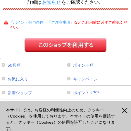
詳細は
お知らせ
をご確認ください。
「ポイント付与条件」「ご注意事項」
などご利用前に必ずご確認くだ
さい。
50音順
ポイント順
お気に入り
キャンペーン
新着ショップ
ポイントUP中
本サイトは、スマートフォンからのご利用でポイントが貯まるサービスのみ掲載しております。掲載のな
いサービスについてはパソコンよりご利用ください。
本サイトでは、お客様の利便性向上のため、クッキー
（Cookies）を使用しております。本サイトの使用を継続す
ると、クッキー（Cookies）の使用を許可したことになりま
注意事項
プライバシーポリシー
セキュリティポリシー
cookie等の使用について
す。
出光カードモールとは
よくあるご質問
会社概要