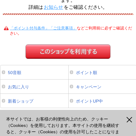
ます。
詳細は
お知らせ
をご確認ください。
「ポイント付与条件」「ご注意事項」
などご利用前に必ずご確認くだ
さい。
50音順
ポイント順
お気に入り
キャンペーン
新着ショップ
ポイントUP中
本サイトは、スマートフォンからのご利用でポイントが貯まるサービスのみ掲載しております。掲載のな
いサービスについてはパソコンよりご利用ください。
本サイトでは、お客様の利便性向上のため、クッキー
（Cookies）を使用しております。本サイトの使用を継続す
ると、クッキー（Cookies）の使用を許可したことになりま
注意事項
プライバシーポリシー
セキュリティポリシー
cookie等の使用について