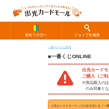
初めての方へ
ショップを検索
←前ページに戻る
■一番くじONLINE
出光カードモー
ご購入（ご利
商品購入のほ
のみ対象とな
人気キャラクターグッズが必ず当たる『一番