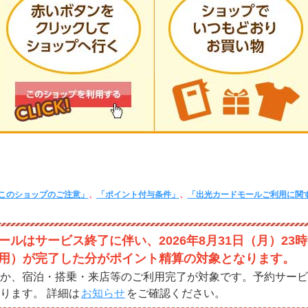
このショップのご注意」
、
「ポイント付与条件」
、
「出光カードモールご利用に関
ルはサービス終了に伴い、2026年8月31日（月）23時
用）が完了した分がポイント精算の対象となります。
か、宿泊・搭乗・来店等のご利用完了が対象です。予約サービ
ります。 詳細は
お知らせ
をご確認ください。