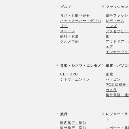
グルメ
ファッション
食品・お取り寄せ
総合ファッシ
ネットスーパー・デリバ
レディース
リー
メンズ
スイーツ
アクセサリー
飲料・お酒
靴
グルメ予約
アウトドア・
ェア
インナーウェ
音楽・シネマ・エンタメ
家電・パソコ
CD・DVD
家電
シネマ・エンタメ
パソコン
PC周辺機器
カメラ
携帯電話・通
旅行
レジャー・ラ
ト
国内旅行・宿泊
海外旅行・宿泊
スポーツ・趣