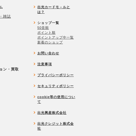
ム
出光カードモ－ルと
は？
・雑誌
ショップ一覧
50音順
ポイント順
ポイントアップ中一覧
新着のショップ
お問い合わせ
注意事項
ョン・買取
プライバシーポリシー
セキュリティポリシー
cookie等の使用につい
て
出光興産株式会社
出光クレジット株式会
社