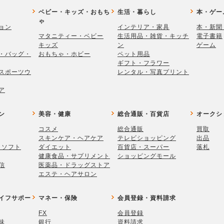
ベビー・キッズ・おもち
生活・暮らし
本・ゲー
ゃ
ョン
インテリア・家具
本・新聞
マタニティー・ベビー
生活用品・雑貨・キッチ
電子書籍
キッズ
ン
ゲーム
・バッグ・
おもちゃ・ホビー
ペット用品
ギフト・フラワー
スポーツウ
レンタル・写真プリント
ア
ン
美容・健康
総合通販・百貨店
オークシ
コスメ
総合通販
買取
スキンケア・ヘアケア
テレビショッピング
出品
・ソフト
ダイエット
百貨店・スーパー
落札
健康食品・サプリメント
ショッピングモール
信
医薬品・ドラッグストア
エステ・ヘアサロン
イフサポー
マネー・保険
会員登録・資料請求
FX
会員登録
味
銀行
資料請求